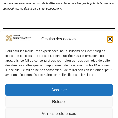
cause avant paiement du prix, de la délivrance d’une note lorsque le prix de la prestation
est supérieur ou égal à 25 € (TVA comprise) ».
Gestion des cookies
Les prestations de techniques réflexes de relaxation et/ou de
réflexologie ne sont pas d’ordre médical et ne prétendent en
Pour offrir les meilleures expériences, nous utilisons des technologies
aucun cas se substituer à un acte médical ou des prescriptions
telles que les cookies pour stocker et/ou accéder aux informations des
de médicaments. Les techniques réflexes de relaxation et/ou de
appareils. Le fait de consentir à ces technologies nous permettra de traiter
des données telles que le comportement de navigation ou les ID uniques
réflexologie ne remplacent pas les soins prodigués par des
sur ce site. Le fait de ne pas consentir ou de retirer son consentement peut
kinésithérapeutes ou des ostéopathes notamment. Les
avoir un effet négatif sur certaines caractéristiques et fonctions.
techniques réflexes de relaxation et/ou de réflexologie sont
destinées au bien-être de la personne, à la prévention et à la
Accepter
gestion du stress et troubles fonctionnels associés.
Refuser
Voir les préférences
@relaxo-reflexo.fr